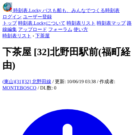
時刻表
.Locky
バスも船も、みんなでつくる時刻表
ログイン
ユーザー登録
トップ
時刻表.Lockyについて
時刻表リスト
時刻表マップ
路
線編集
アップロード
フォーラム
使い方
時刻表リスト
›
下茶屋
下茶屋
[32]北野田駅前(福町経
由)
(東山)[31][32] 北野田線
/ 更新: 10/06/19 03:38 / 作成者:
MONTEBOSCO
/ DL数: 0