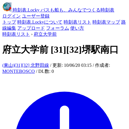
時刻表
.Locky
バスも船も、みんなでつくる時刻表
ログイン
ユーザー登録
トップ
時刻表.Lockyについて
時刻表リスト
時刻表マップ
路
線編集
アップロード
フォーラム
使い方
時刻表リスト
›
府立大学前
府立大学前
[31][32]堺駅南口
(東山)[31][32] 北野田線
/ 更新: 10/06/20 03:15 / 作成者:
MONTEBOSCO
/ DL数: 0