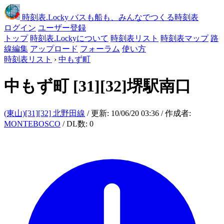
時刻表
.Locky
バスも船も、みんなでつくる時刻表
ログイン
ユーザー登録
トップ
時刻表.Lockyについて
時刻表リスト
時刻表マップ
路
線編集
アップロード
フォーラム
使い方
時刻表リスト
›
中もず町
中もず町
[31][32]堺駅南口
(東山)[31][32] 北野田線
/ 更新: 10/06/20 03:36 / 作成者:
MONTEBOSCO
/ DL数: 0