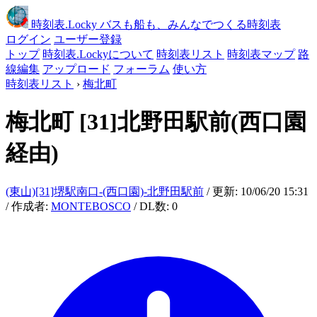
時刻表
.Locky
バスも船も、みんなでつくる時刻表
ログイン
ユーザー登録
トップ
時刻表.Lockyについて
時刻表リスト
時刻表マップ
路
線編集
アップロード
フォーラム
使い方
時刻表リスト
›
梅北町
梅北町
[31]北野田駅前(西口園
経由)
(東山)[31]堺駅南口-(西口園)-北野田駅前
/ 更新: 10/06/20 15:31
/ 作成者:
MONTEBOSCO
/ DL数: 0