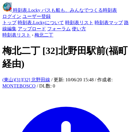
時刻表
.Locky
バスも船も、みんなでつくる時刻表
ログイン
ユーザー登録
トップ
時刻表.Lockyについて
時刻表リスト
時刻表マップ
路
線編集
アップロード
フォーラム
使い方
時刻表リスト
›
梅北二丁
梅北二丁
[32]北野田駅前(福町
経由)
(東山)[31][32] 北野田線
/ 更新: 10/06/20 15:48 / 作成者:
MONTEBOSCO
/ DL数: 0