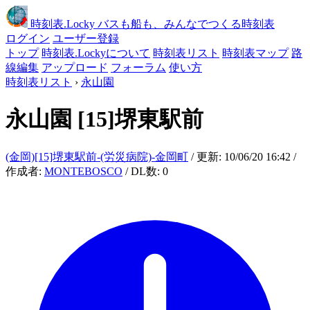
時刻表
.Locky
バスも船も、みんなでつくる時刻表
ログイン
ユーザー登録
トップ
時刻表.Lockyについて
時刻表リスト
時刻表マップ
路
線編集
アップロード
フォーラム
使い方
時刻表リスト
›
永山園
永山園
[15]堺東駅前
(金岡)[15]堺東駅前-(労災病院)-金岡町
/ 更新: 10/06/20 16:42 /
作成者:
MONTEBOSCO
/ DL数: 0