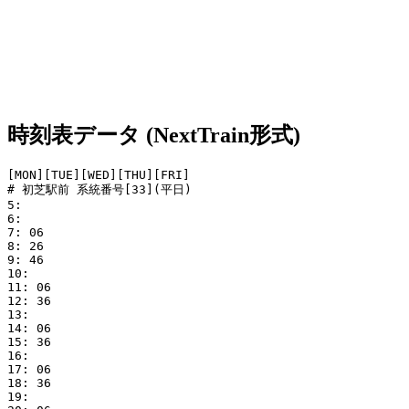
時刻表データ (NextTrain形式)
[MON][TUE][WED][THU][FRI]

# 初芝駅前 系統番号[33](平日)

5: 

6: 

7: 06

8: 26

9: 46

10: 

11: 06

12: 36

13: 

14: 06

15: 36

16: 

17: 06

18: 36

19: 
