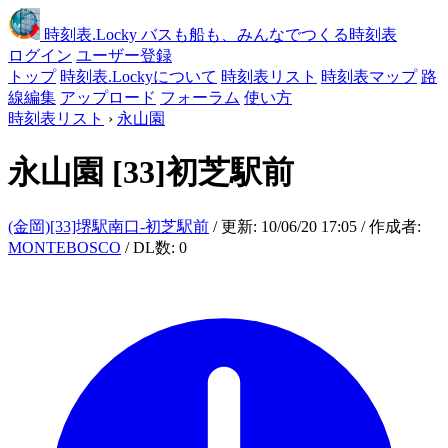
時刻表
.Locky
バスも船も、みんなでつくる時刻表
ログイン
ユーザー登録
トップ
時刻表.Lockyについて
時刻表リスト
時刻表マップ
路
線編集
アップロード
フォーラム
使い方
時刻表リスト
›
永山園
永山園
[33]初芝駅前
(金岡)[33]堺駅南口-初芝駅前
/ 更新: 10/06/20 17:05 / 作成者:
MONTEBOSCO
/ DL数: 0