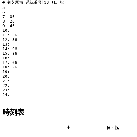
# 初芝駅前 系統番号[33](日･祝)

5: 

6: 

7: 06

8: 26

9: 46

10: 

11: 06

12: 36

13: 

14: 06

15: 36

16: 

17: 06

18: 36

19: 

20: 

21: 

22: 

23: 

24: 

時刻表
平日
土
日・祝