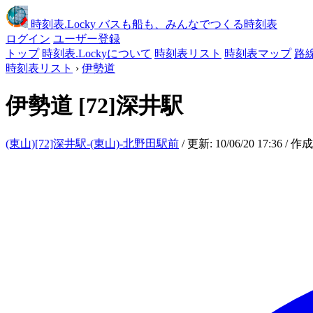
時刻表
.Locky
バスも船も、みんなでつくる時刻表
ログイン
ユーザー登録
トップ
時刻表.Lockyについて
時刻表リスト
時刻表マップ
路
時刻表リスト
›
伊勢道
伊勢道
[72]深井駅
(東山)[72]深井駅-(東山)-北野田駅前
/ 更新: 10/06/20 17:36 / 作