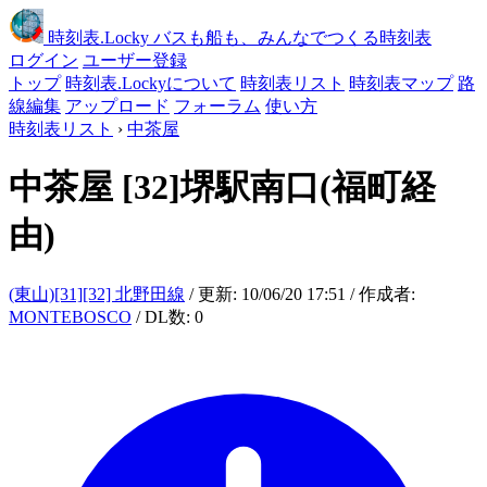
時刻表
.Locky
バスも船も、みんなでつくる時刻表
ログイン
ユーザー登録
トップ
時刻表.Lockyについて
時刻表リスト
時刻表マップ
路
線編集
アップロード
フォーラム
使い方
時刻表リスト
›
中茶屋
中茶屋
[32]堺駅南口(福町経
由)
(東山)[31][32] 北野田線
/ 更新: 10/06/20 17:51 / 作成者:
MONTEBOSCO
/ DL数: 0