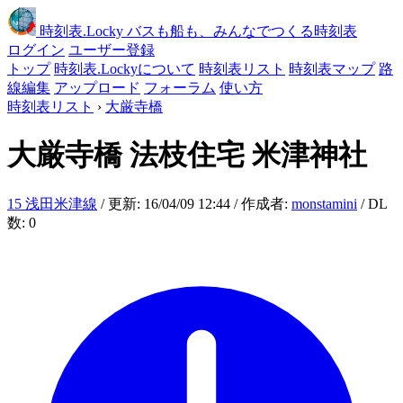
時刻表
.Locky
バスも船も、みんなでつくる時刻表
ログイン
ユーザー登録
トップ
時刻表.Lockyについて
時刻表リスト
時刻表マップ
路
線編集
アップロード
フォーラム
使い方
時刻表リスト
›
大厳寺橋
大厳寺橋
法枝住宅 米津神社
15 浅田米津線
/ 更新: 16/04/09 12:44 / 作成者:
monstamini
/ DL
数: 0