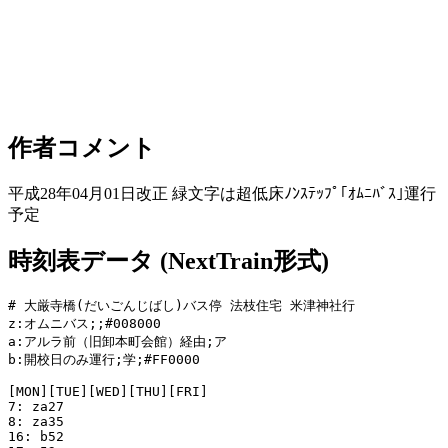
作者コメント
平成28年04月01日改正 緑文字は超低床ﾉﾝｽﾃｯﾌﾟ｢ｵﾑﾆﾊﾞｽ｣運行
予定
時刻表データ (NextTrain形式)
# 大厳寺橋(だいごんじばし)バス停 法枝住宅 米津神社行

z:オムニバス;;#008000

a:アルラ前（旧卸本町会館）経由;ア

b:開校日のみ運行;学;#FF0000

[MON][TUE][WED][THU][FRI]

7: za27

8: za35

16: b52
