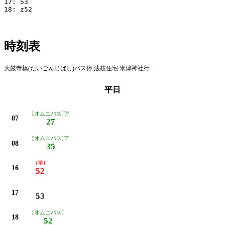
17: 53

18: z52

時刻表
大厳寺橋(だいごんじばし)バス停 法枝住宅 米津神社行
平日
[オムニバス]ア
07
27
[オムニバス]ア
08
35
[学]
16
52
17
53
[オムニバス]
18
52