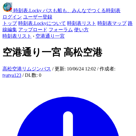
時刻表
.Locky
バスも船も、みんなでつくる時刻表
ログイン
ユーザー登録
トップ
時刻表.Lockyについて
時刻表リスト
時刻表マップ
路
線編集
アップロード
フォーラム
使い方
時刻表リスト
›
空港通り一宮
空港通り一宮
高松空港
高松空港リムジンバス
/ 更新: 10/06/24 12:02 / 作成者:
tyatya123
/ DL数: 0