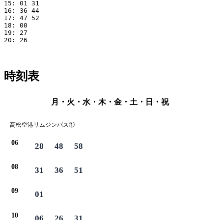
15: 01 31 

16: 36 44 

17: 47 52 

18: 00 

19: 27 

20: 26 

時刻表
月・火・水・木・金・土・日・祝
高松空港リムジンバス①
06
28
48
58
08
31
36
51
09
01
10
06
26
31