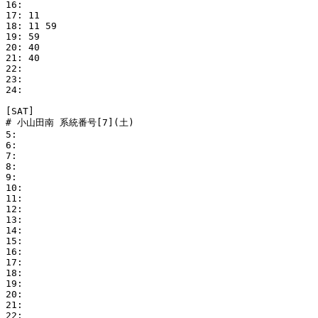
16: 

17: 11

18: 11 59

19: 59

20: 40

21: 40

22: 

23: 

24: 

[SAT]

# 小山田南 系統番号[7](土)

5: 

6: 

7: 

8: 

9: 

10: 

11: 

12: 

13: 

14: 

15: 

16: 

17: 

18: 

19: 

20: 

21: 

22: 
