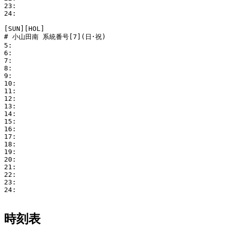
23: 

24: 

[SUN][HOL]

# 小山田南 系統番号[7](日･祝)

5: 

6: 

7: 

8: 

9: 

10: 

11: 

12: 

13: 

14: 

15: 

16: 

17: 

18: 

19: 

20: 

21: 

22: 

23: 

24: 

時刻表