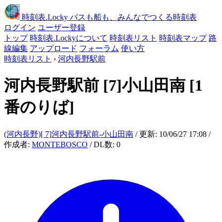
時刻表
.Locky
バスも船も、みんなでつくる時刻表
ログイン
ユーザー登録
トップ
時刻表.Lockyについて
時刻表リスト
時刻表マップ
路
線編集
アップロード
フォーラム
使い方
時刻表リスト
›
河内長野駅前
河内長野駅前
[7]小山田南
[1
番のりば]
(河内長野)[ 7]河内長野駅前-小山田南
/ 更新: 10/06/27 17:08 /
作成者:
MONTEBOSCO
/ DL数: 0