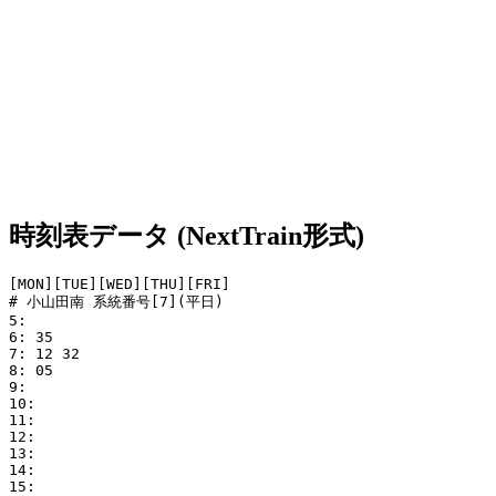
時刻表データ (NextTrain形式)
[MON][TUE][WED][THU][FRI]

# 小山田南 系統番号[7](平日)

5: 

6: 35

7: 12 32

8: 05

9: 

10: 

11: 

12: 

13: 

14: 

15: 
