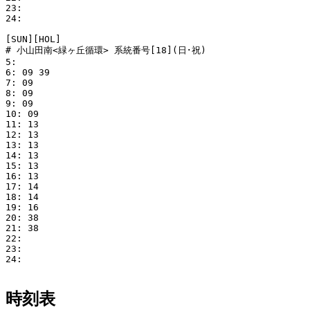
23: 

24: 

[SUN][HOL]

# 小山田南<緑ヶ丘循環> 系統番号[18](日･祝)

5: 

6: 09 39

7: 09

8: 09

9: 09

10: 09

11: 13

12: 13

13: 13

14: 13

15: 13

16: 13

17: 14

18: 14

19: 16

20: 38

21: 38 

22: 

23: 

24: 

時刻表