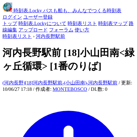
時刻表
.Locky
バスも船も、みんなでつくる時刻表
ログイン
ユーザー登録
トップ
時刻表.Lockyについて
時刻表リスト
時刻表マップ
路
線編集
アップロード
フォーラム
使い方
時刻表リスト
›
河内長野駅前
河内長野駅前
[18]小山田南<緑
ヶ丘循環>
[1番のりば]
(河内長野)[18]河内長野駅前-(小山田南)-河内長野駅前
/ 更新:
10/06/27 17:18 / 作成者:
MONTEBOSCO
/ DL数: 0