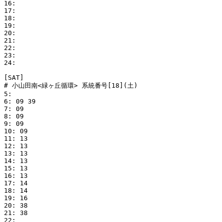
16: 

17: 

18: 

19: 

20: 

21: 

22: 

23: 

24: 

[SAT]

# 小山田南<緑ヶ丘循環> 系統番号[18](土)

5: 

6: 09 39

7: 09

8: 09

9: 09

10: 09

11: 13

12: 13

13: 13

14: 13

15: 13

16: 13

17: 14

18: 14

19: 16

20: 38

21: 38

22: 
