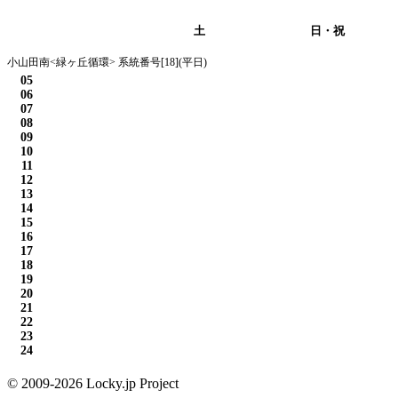
平日
土
日・祝
小山田南<緑ヶ丘循環> 系統番号[18](平日)
05
06
07
08
09
10
11
12
13
14
15
16
17
18
19
20
21
22
23
24
© 2009-2026 Locky.jp Project