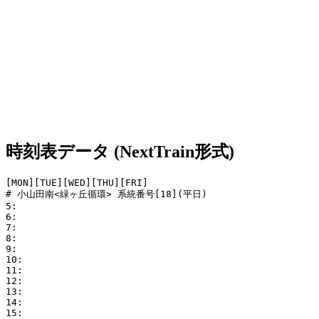
時刻表データ (NextTrain形式)
[MON][TUE][WED][THU][FRI]

# 小山田南<緑ヶ丘循環> 系統番号[18](平日)

5: 

6: 

7: 

8: 

9: 

10: 

11: 

12: 

13: 

14: 

15: 
