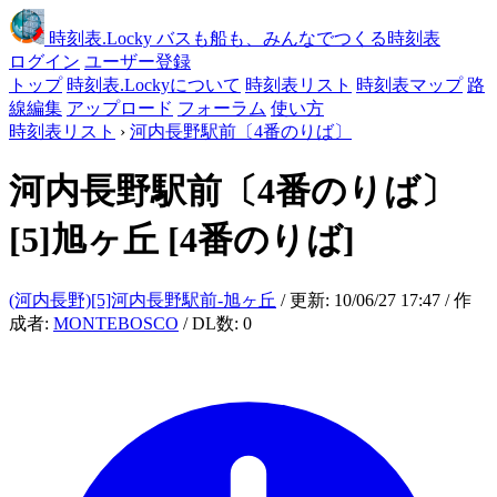
時刻表
.Locky
バスも船も、みんなでつくる時刻表
ログイン
ユーザー登録
トップ
時刻表.Lockyについて
時刻表リスト
時刻表マップ
路
線編集
アップロード
フォーラム
使い方
時刻表リスト
›
河内長野駅前〔4番のりば〕
河内長野駅前〔4番のりば〕
[5]旭ヶ丘
[4番のりば]
(河内長野)[5]河内長野駅前-旭ヶ丘
/ 更新: 10/06/27 17:47 / 作
成者:
MONTEBOSCO
/ DL数: 0