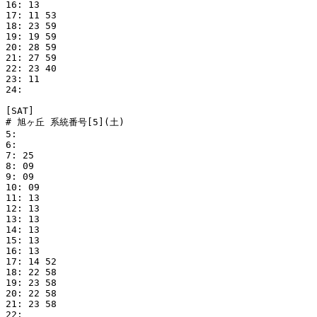
16: 13

17: 11 53

18: 23 59

19: 19 59

20: 28 59

21: 27 59

22: 23 40

23: 11

24: 

[SAT]

# 旭ヶ丘 系統番号[5](土)

5: 

6: 

7: 25

8: 09

9: 09

10: 09

11: 13

12: 13

13: 13

14: 13

15: 13

16: 13

17: 14 52

18: 22 58

19: 23 58

20: 22 58

21: 23 58

22: 
