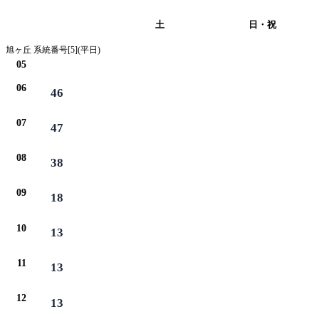
平日
土
日・祝
旭ヶ丘 系統番号[5](平日)
05
06
46
07
47
08
38
09
18
10
13
11
13
12
13