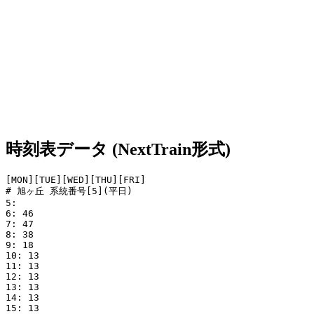
時刻表データ (NextTrain形式)
[MON][TUE][WED][THU][FRI]

# 旭ヶ丘 系統番号[5](平日)

5: 

6: 46

7: 47

8: 38

9: 18

10: 13

11: 13

12: 13

13: 13

14: 13

15: 13
