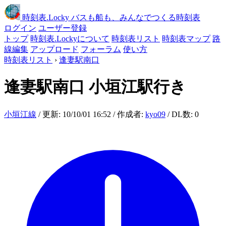
時刻表
.Locky
バスも船も、みんなでつくる時刻表
ログイン
ユーザー登録
トップ
時刻表.Lockyについて
時刻表リスト
時刻表マップ
路
線編集
アップロード
フォーラム
使い方
時刻表リスト
›
逢妻駅南口
逢妻駅南口
小垣江駅行き
小垣江線
/ 更新: 10/10/01 16:52 / 作成者:
kyo09
/ DL数: 0