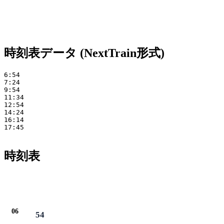
時刻表データ (NextTrain形式)
6:54 

7:24 

9:54 

11:34 

12:54 

14:24 

16:14 

17:45

時刻表
06
54