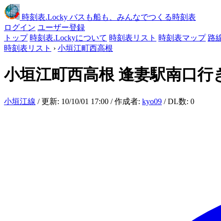
時刻表
.Locky
バスも船も、みんなでつくる時刻表
ログイン
ユーザー登録
トップ
時刻表.Lockyについて
時刻表リスト
時刻表マップ
路
時刻表リスト
›
小垣江町西高根
小垣江町西高根
逢妻駅南口行
小垣江線
/ 更新: 10/10/01 17:00 / 作成者:
kyo09
/ DL数: 0