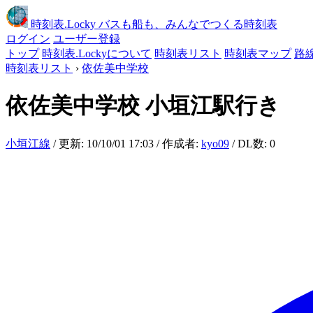
時刻表
.Locky
バスも船も、みんなでつくる時刻表
ログイン
ユーザー登録
トップ
時刻表.Lockyについて
時刻表リスト
時刻表マップ
路
時刻表リスト
›
依佐美中学校
依佐美中学校
小垣江駅行き
小垣江線
/ 更新: 10/10/01 17:03 / 作成者:
kyo09
/ DL数: 0