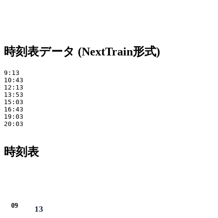
時刻表データ (NextTrain形式)
9:13 

10:43 

12:13 

13:53 

15:03 

16:43 

19:03 

20:03

時刻表
09
13