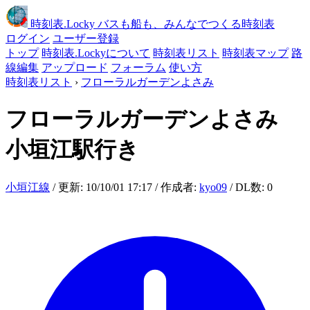
時刻表
.Locky
バスも船も、みんなでつくる時刻表
ログイン
ユーザー登録
トップ
時刻表.Lockyについて
時刻表リスト
時刻表マップ
路
線編集
アップロード
フォーラム
使い方
時刻表リスト
›
フローラルガーデンよさみ
フローラルガーデンよさみ
小垣江駅行き
小垣江線
/ 更新: 10/10/01 17:17 / 作成者:
kyo09
/ DL数: 0