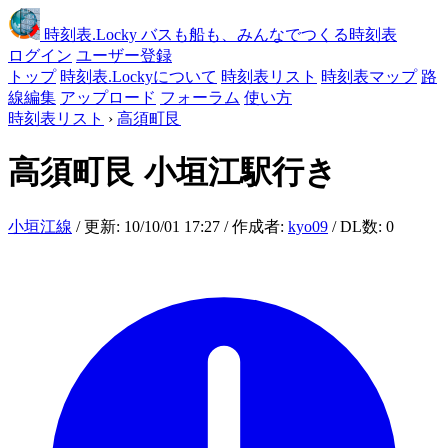
時刻表
.Locky
バスも船も、みんなでつくる時刻表
ログイン
ユーザー登録
トップ
時刻表.Lockyについて
時刻表リスト
時刻表マップ
路
線編集
アップロード
フォーラム
使い方
時刻表リスト
›
高須町艮
高須町艮
小垣江駅行き
小垣江線
/ 更新: 10/10/01 17:27 / 作成者:
kyo09
/ DL数: 0