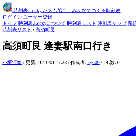
時刻表
.Locky
バスも船も、みんなでつくる時刻表
ログイン
ユーザー登録
トップ
時刻表.Lockyについて
時刻表リスト
時刻表マップ
路
時刻表リスト
›
高須町艮
高須町艮
逢妻駅南口行き
小垣江線
/ 更新: 10/10/01 17:28 / 作成者:
kyo09
/ DL数: 0