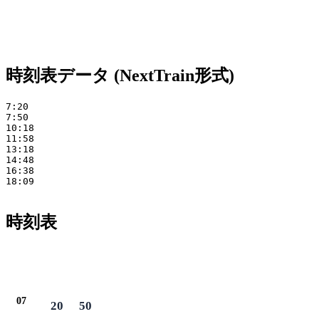
時刻表データ (NextTrain形式)
7:20 

7:50 

10:18 

11:58 

13:18 

14:48 

16:38 

18:09

時刻表
07
20
50