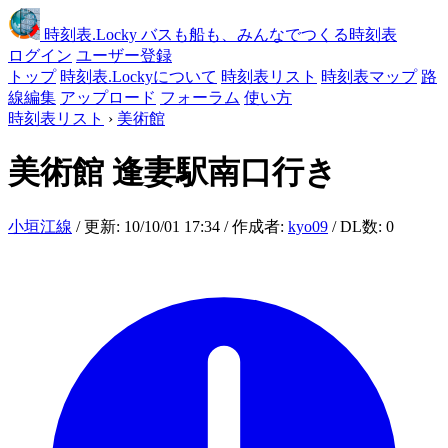
時刻表
.Locky
バスも船も、みんなでつくる時刻表
ログイン
ユーザー登録
トップ
時刻表.Lockyについて
時刻表リスト
時刻表マップ
路
線編集
アップロード
フォーラム
使い方
時刻表リスト
›
美術館
美術館
逢妻駅南口行き
小垣江線
/ 更新: 10/10/01 17:34 / 作成者:
kyo09
/ DL数: 0