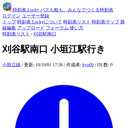
時刻表
.Locky
バスも船も、みんなでつくる時刻表
ログイン
ユーザー登録
トップ
時刻表.Lockyについて
時刻表リスト
時刻表マップ
路
線編集
アップロード
フォーラム
使い方
時刻表リスト
›
刈谷駅南口
刈谷駅南口
小垣江駅行き
小垣江線
/ 更新: 10/10/01 17:36 / 作成者:
kyo09
/ DL数: 0