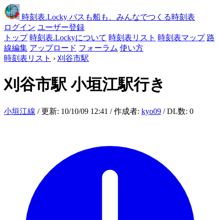
時刻表
.Locky
バスも船も、みんなでつくる時刻表
ログイン
ユーザー登録
トップ
時刻表.Lockyについて
時刻表リスト
時刻表マップ
路
線編集
アップロード
フォーラム
使い方
時刻表リスト
›
刈谷市駅
刈谷市駅
小垣江駅行き
小垣江線
/ 更新: 10/10/09 12:41 / 作成者:
kyo09
/ DL数: 0