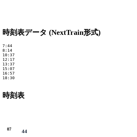
時刻表データ (NextTrain形式)
7:44 

8:14

10:37 

12:17 

13:37 

15:07 

16:57 

18:30

時刻表
07
44