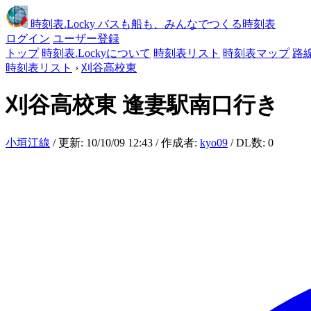
時刻表
.Locky
バスも船も、みんなでつくる時刻表
ログイン
ユーザー登録
トップ
時刻表.Lockyについて
時刻表リスト
時刻表マップ
路
時刻表リスト
›
刈谷高校東
刈谷高校東
逢妻駅南口行き
小垣江線
/ 更新: 10/10/09 12:43 / 作成者:
kyo09
/ DL数: 0