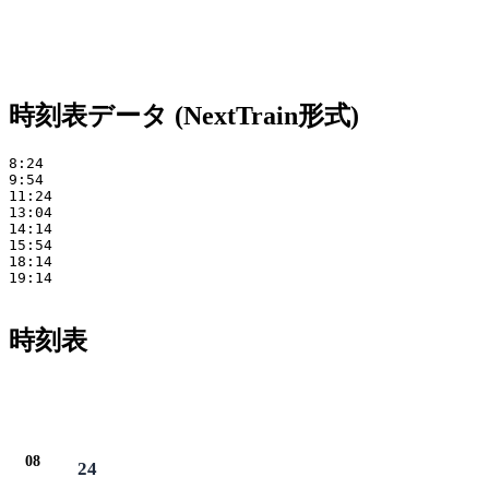
時刻表データ (NextTrain形式)
8:24 

9:54 

11:24 

13:04 

14:14 

15:54 

18:14 

19:14

時刻表
08
24