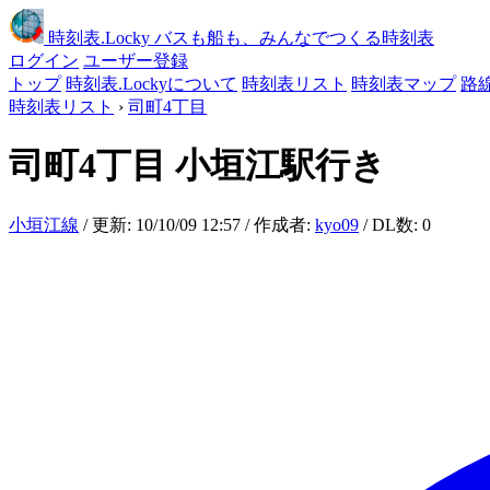
時刻表
.Locky
バスも船も、みんなでつくる時刻表
ログイン
ユーザー登録
トップ
時刻表.Lockyについて
時刻表リスト
時刻表マップ
路
時刻表リスト
›
司町4丁目
司町4丁目
小垣江駅行き
小垣江線
/ 更新: 10/10/09 12:57 / 作成者:
kyo09
/ DL数: 0