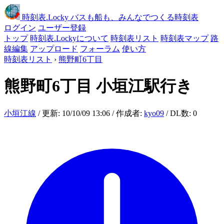
時刻表
.Locky
バスも船も、みんなでつくる時刻表
ログイン
ユーザー登録
トップ
時刻表.Lockyについて
時刻表リスト
時刻表マップ
路
線編集
アップロード
フォーラム
使い方
時刻表リスト
›
熊野町6丁目
熊野町6丁目
小垣江駅行き
小垣江線
/ 更新: 10/10/09 13:06 / 作成者:
kyo09
/ DL数: 0