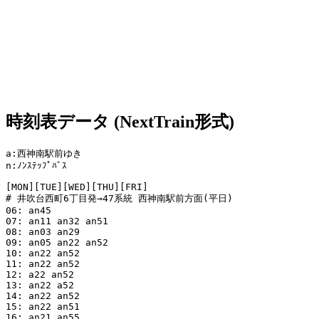
時刻表データ (NextTrain形式)
a:西神南駅前ゆき

n:ﾉﾝｽﾃｯﾌﾟﾊﾞｽ

[MON][TUE][WED][THU][FRI]

# 井吹台西町6丁目発→47系統 西神南駅前方面(平日)

06: an45

07: an11 an32 an51

08: an03 an29

09: an05 an22 an52

10: an22 an52

11: an22 an52

12: a22 an52

13: an22 a52

14: an22 an52

15: an22 an51

16: an21 an55
