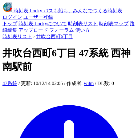
時刻表
.Locky
バスも船も、みんなでつくる時刻表
ログイン
ユーザー登録
トップ
時刻表.Lockyについて
時刻表リスト
時刻表マップ
路
線編集
アップロード
フォーラム
使い方
時刻表リスト
›
井吹台西町6丁目
井吹台西町6丁目
47系統 西神
南駅前
47系統
/ 更新: 10/12/14 02:05 / 作成者:
wilm
/ DL数: 0