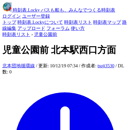
時刻表
.Locky
バスも船も、みんなでつくる時刻表
ログイン
ユーザー登録
トップ
時刻表.Lockyについて
時刻表リスト
時刻表マップ
路
線編集
アップロード
フォーラム
使い方
時刻表リスト
›
児童公園前
児童公園前
北本駅西口方面
北本団地循環線
/ 更新: 10/12/19 07:34 / 作成者:
tsuji3530
/ DL
数: 0