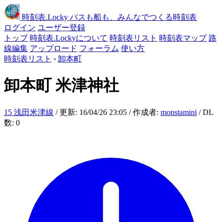
時刻表
.Locky
バスも船も、みんなでつくる時刻表
ログイン
ユーザー登録
トップ
時刻表.Lockyについて
時刻表リスト
時刻表マップ
路
線編集
アップロード
フォーラム
使い方
時刻表リスト
›
卸本町
卸本町
米津神社
15 浅田米津線
/ 更新: 16/04/26 23:05 / 作成者:
monstamini
/ DL
数: 0