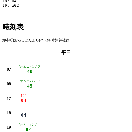
18: 04

19: z02

時刻表
卸本町(おろしほんまち)バス停 米津神社行
平日
[オムニバス]ア
07
40
[オムニバス]ア
08
45
[学]
17
03
18
04
[オムニバス]
19
02