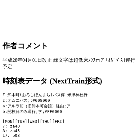
作者コメント
平成28年04月01日改正 緑文字は超低床ﾉﾝｽﾃｯﾌﾟ｢ｵﾑﾆﾊﾞｽ｣運行
予定
時刻表データ (NextTrain形式)
# 卸本町(おろしほんまち)バス停 米津神社行

z:オムニバス;;#008000

a:アルラ前（旧卸本町会館）経由;ア

b:開校日のみ運行;学;#FF0000

[MON][TUE][WED][THU][FRI]

7: za40

8: za45

17: b03
