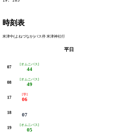
19: z05

時刻表
米津中(よねづなか)バス停 米津神社行
平日
[オムニバス]
07
44
[オムニバス]
08
49
[学]
17
06
18
07
[オムニバス]
19
05