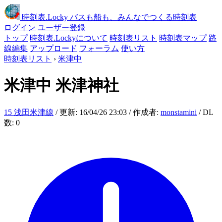
時刻表
.Locky
バスも船も、みんなでつくる時刻表
ログイン
ユーザー登録
トップ
時刻表.Lockyについて
時刻表リスト
時刻表マップ
路
線編集
アップロード
フォーラム
使い方
時刻表リスト
›
米津中
米津中
米津神社
15 浅田米津線
/ 更新: 16/04/26 23:03 / 作成者:
monstamini
/ DL
数: 0