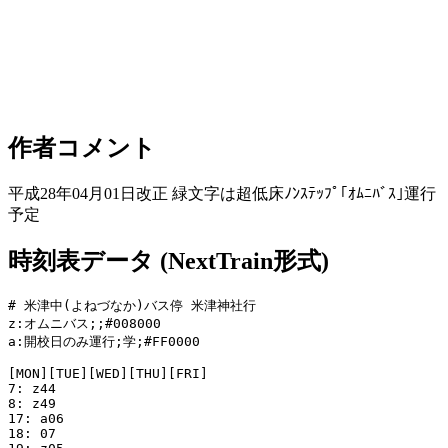
作者コメント
平成28年04月01日改正 緑文字は超低床ﾉﾝｽﾃｯﾌﾟ｢ｵﾑﾆﾊﾞｽ｣運行
予定
時刻表データ (NextTrain形式)
# 米津中(よねづなか)バス停 米津神社行

z:オムニバス;;#008000

a:開校日のみ運行;学;#FF0000

[MON][TUE][WED][THU][FRI]

7: z44

8: z49

17: a06

18: 07
