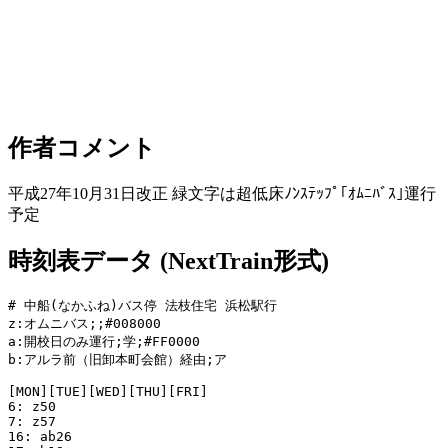
作者コメント
平成27年10月31日改正 緑文字は超低床ﾉﾝｽﾃｯﾌﾟ｢ｵﾑﾆﾊﾞｽ｣運行
予定
時刻表データ (NextTrain形式)
# 中船(なかふね)バス停 法枝住宅 浜松駅行

z:オムニバス;;#008000

a:開校日のみ運行;学;#FF0000

b:アルラ前（旧卸本町会館）経由;ア

[MON][TUE][WED][THU][FRI]

6: z50

7: z57

16: ab26
