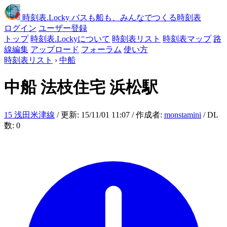
時刻表
.Locky
バスも船も、みんなでつくる時刻表
ログイン
ユーザー登録
トップ
時刻表.Lockyについて
時刻表リスト
時刻表マップ
路
線編集
アップロード
フォーラム
使い方
時刻表リスト
›
中船
中船
法枝住宅 浜松駅
15 浅田米津線
/ 更新: 15/11/01 11:07 / 作成者:
monstamini
/ DL
数: 0