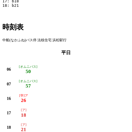
17: b18

18: b21

時刻表
中船(なかふね)バス停 法枝住宅 浜松駅行
平日
[オムニバス]
06
50
[オムニバス]
07
57
[学]ア
16
26
[ア]
17
18
[ア]
18
21