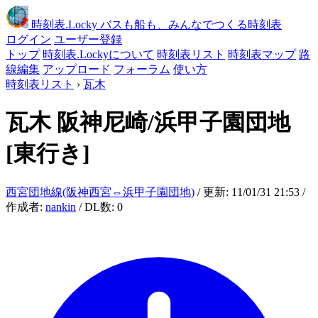
時刻表
.Locky
バスも船も、みんなでつくる時刻表
ログイン
ユーザー登録
トップ
時刻表.Lockyについて
時刻表リスト
時刻表マップ
路
線編集
アップロード
フォーラム
使い方
時刻表リスト
›
瓦木
瓦木
阪神尼崎/浜甲子園団地
[東行き]
西宮団地線(阪神西宮⇔浜甲子園団地)
/ 更新: 11/01/31 21:53 /
作成者:
nankin
/ DL数: 0