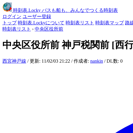
時刻表
.Locky
バスも船も、みんなでつくる時刻表
ログイン
ユーザー登録
トップ
時刻表.Lockyについて
時刻表リスト
時刻表マップ
路
時刻表リスト
›
中央区役所前
中央区役所前
神戸税関前
[西行
西宮神戸線
/ 更新: 11/02/03 21:22 / 作成者:
nankin
/ DL数: 0