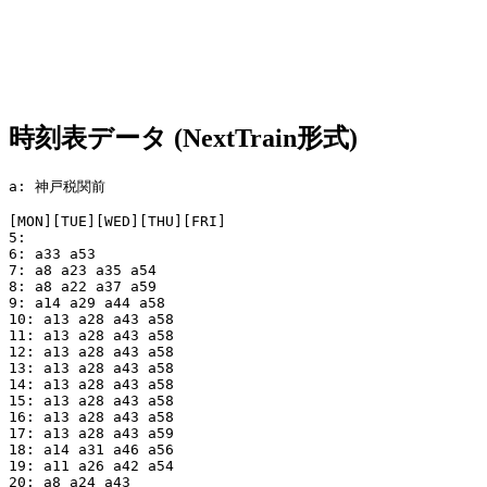
時刻表データ (NextTrain形式)
a: 神戸税関前

[MON][TUE][WED][THU][FRI]

5:

6: a33 a53

7: a8 a23 a35 a54

8: a8 a22 a37 a59

9: a14 a29 a44 a58

10: a13 a28 a43 a58

11: a13 a28 a43 a58

12: a13 a28 a43 a58

13: a13 a28 a43 a58

14: a13 a28 a43 a58

15: a13 a28 a43 a58

16: a13 a28 a43 a58

17: a13 a28 a43 a59

18: a14 a31 a46 a56

19: a11 a26 a42 a54

20: a8 a24 a43
