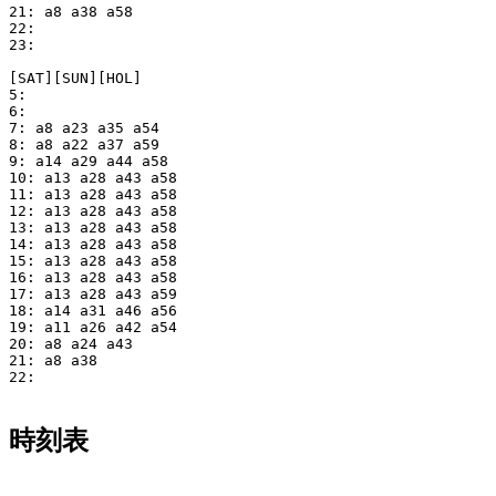
21: a8 a38 a58

22: 

23: 

[SAT][SUN][HOL]

5: 

6: 

7: a8 a23 a35 a54

8: a8 a22 a37 a59

9: a14 a29 a44 a58

10: a13 a28 a43 a58

11: a13 a28 a43 a58

12: a13 a28 a43 a58

13: a13 a28 a43 a58

14: a13 a28 a43 a58

15: a13 a28 a43 a58

16: a13 a28 a43 a58

17: a13 a28 a43 a59

18: a14 a31 a46 a56

19: a11 a26 a42 a54

20: a8 a24 a43

21: a8 a38

22: 

時刻表