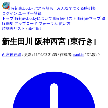
時刻表
.Locky
バスも船も、みんなでつくる時刻表
ログイン
ユーザー登録
トップ
時刻表.Lockyについて
時刻表リスト
時刻表マップ
路
線編集
アップロード
フォーラム
使い方
時刻表リスト
›
新生田川
新生田川
阪神西宮
[東行き]
西宮神戸線
/ 更新: 11/02/03 21:35 / 作成者:
nankin
/ DL数: 0