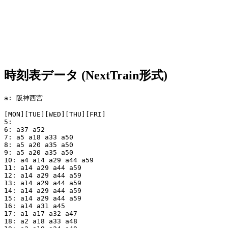
時刻表データ (NextTrain形式)
a: 阪神西宮

[MON][TUE][WED][THU][FRI]

5:

6: a37 a52

7: a5 a18 a33 a50

8: a5 a20 a35 a50

9: a5 a20 a35 a50

10: a4 a14 a29 a44 a59

11: a14 a29 a44 a59

12: a14 a29 a44 a59

13: a14 a29 a44 a59

14: a14 a29 a44 a59

15: a14 a29 a44 a59

16: a14 a31 a45

17: a1 a17 a32 a47

18: a2 a18 a33 a48
