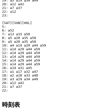
19: a3 a19 a34 a49

20: a12 a42

21: a7 a37

22: a12

23: 

[SAT][SUN][HOL]

5: 

6: a52

7: a13 a33 a50

8: a5 a20 a35 a50

9: a5 a20 a35 a50

10: a4 a14 a29 a44 a59

11: a14 a29 a44 a59

12: a14 a29 a44 a59

13: a14 a29 a44 a59

14: a14 a29 a44 a59

15: a14 a29 a44 a59

16: a14 a31 a45

17: a1 a17 a32 a47

18: a2 a18 a33 a48

19: a3 a19 a34 a49

20: a12 a42

21: a7 a37

22: 

時刻表