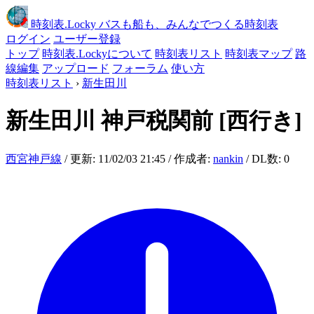
時刻表
.Locky
バスも船も、みんなでつくる時刻表
ログイン
ユーザー登録
トップ
時刻表.Lockyについて
時刻表リスト
時刻表マップ
路
線編集
アップロード
フォーラム
使い方
時刻表リスト
›
新生田川
新生田川
神戸税関前
[西行き]
西宮神戸線
/ 更新: 11/02/03 21:45 / 作成者:
nankin
/ DL数: 0