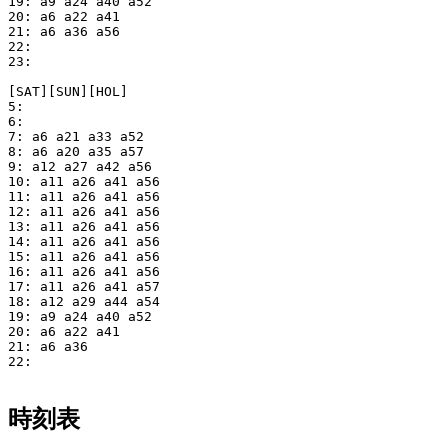
19: a9 a24 a40 a52

20: a6 a22 a41

21: a6 a36 a56

22: 

23: 

[SAT][SUN][HOL]

5: 

6: 

7: a6 a21 a33 a52

8: a6 a20 a35 a57

9: a12 a27 a42 a56

10: a11 a26 a41 a56

11: a11 a26 a41 a56

12: a11 a26 a41 a56

13: a11 a26 a41 a56

14: a11 a26 a41 a56

15: a11 a26 a41 a56

16: a11 a26 a41 a56

17: a11 a26 a41 a57

18: a12 a29 a44 a54

19: a9 a24 a40 a52

20: a6 a22 a41

21: a6 a36

22: 

時刻表