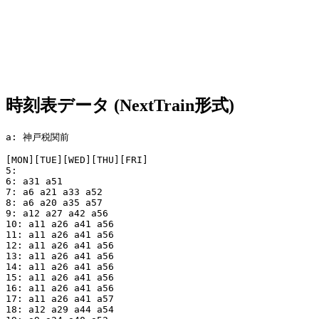
時刻表データ (NextTrain形式)
a: 神戸税関前

[MON][TUE][WED][THU][FRI]

5:

6: a31 a51

7: a6 a21 a33 a52

8: a6 a20 a35 a57

9: a12 a27 a42 a56

10: a11 a26 a41 a56

11: a11 a26 a41 a56

12: a11 a26 a41 a56

13: a11 a26 a41 a56

14: a11 a26 a41 a56

15: a11 a26 a41 a56

16: a11 a26 a41 a56

17: a11 a26 a41 a57

18: a12 a29 a44 a54
