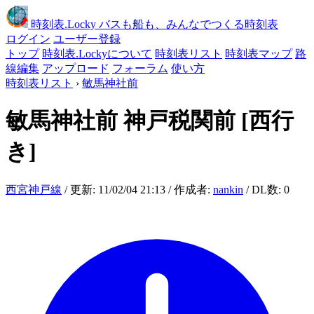
時刻表
.Locky
バスも船も、みんなでつくる時刻表
ログイン
ユーザー登録
トップ
時刻表.Lockyについて
時刻表リスト
時刻表マップ
路
線編集
アップロード
フォーラム
使い方
時刻表リスト
›
敏馬神社前
敏馬神社前
神戸税関前
[西行
き]
西宮神戸線
/ 更新: 11/02/04 21:13 / 作成者:
nankin
/ DL数: 0