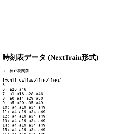
時刻表データ (NextTrain形式)
a: 神戸税関前

[MON][TUE][WED][THU][FRI]

5: 

6: a26 a46

7: a1 a16 a28 a46

8: a0 a14 a29 a50

9: a5 a20 a35 a49

10: a4 a19 a34 a49

11: a4 a19 a34 a49

12: a4 a19 a34 a49

13: a4 a19 a34 a49

14: a4 a19 a34 a49

15: a4 a19 a34 a49
