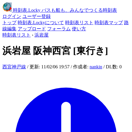
時刻表
.Locky
バスも船も、みんなでつくる時刻表
ログイン
ユーザー登録
トップ
時刻表.Lockyについて
時刻表リスト
時刻表マップ
路
線編集
アップロード
フォーラム
使い方
時刻表リスト
›
浜岩屋
浜岩屋
阪神西宮
[東行き]
西宮神戸線
/ 更新: 11/02/06 19:57 / 作成者:
nankin
/ DL数: 0