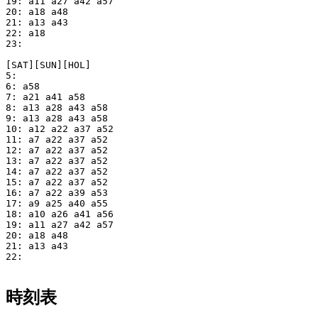
19: a11 a27 a42 a57

20: a18 a48

21: a13 a43

22: a18

23: 

[SAT][SUN][HOL]

5: 

6: a58

7: a21 a41 a58

8: a13 a28 a43 a58

9: a13 a28 a43 a58

10: a12 a22 a37 a52

11: a7 a22 a37 a52

12: a7 a22 a37 a52

13: a7 a22 a37 a52

14: a7 a22 a37 a52

15: a7 a22 a37 a52

16: a7 a22 a39 a53

17: a9 a25 a40 a55

18: a10 a26 a41 a56

19: a11 a27 a42 a57

20: a18 a48

21: a13 a43

22: 

時刻表