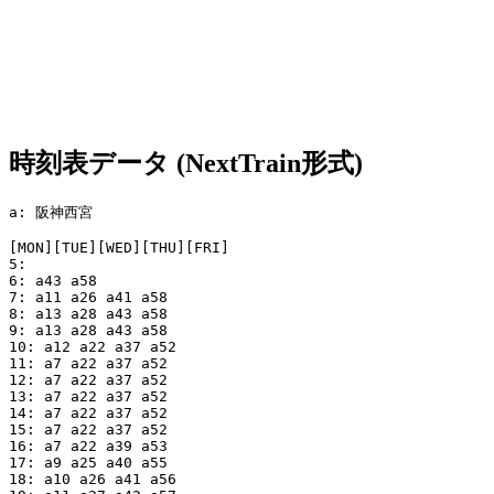
時刻表データ (NextTrain形式)
a: 阪神西宮

[MON][TUE][WED][THU][FRI]

5:

6: a43 a58

7: a11 a26 a41 a58

8: a13 a28 a43 a58

9: a13 a28 a43 a58

10: a12 a22 a37 a52

11: a7 a22 a37 a52

12: a7 a22 a37 a52

13: a7 a22 a37 a52

14: a7 a22 a37 a52

15: a7 a22 a37 a52

16: a7 a22 a39 a53

17: a9 a25 a40 a55

18: a10 a26 a41 a56
