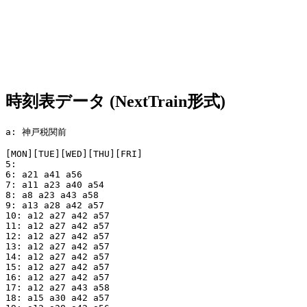
時刻表データ (NextTrain形式)
a: 神戸税関前

[MON][TUE][WED][THU][FRI]

5:

6: a21 a41 a56

7: a11 a23 a40 a54

8: a8 a23 a43 a58

9: a13 a28 a42 a57

10: a12 a27 a42 a57

11: a12 a27 a42 a57

12: a12 a27 a42 a57

13: a12 a27 a42 a57

14: a12 a27 a42 a57

15: a12 a27 a42 a57

16: a12 a27 a42 a57

17: a12 a27 a43 a58

18: a15 a30 a42 a57
