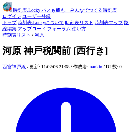
時刻表
.Locky
バスも船も、みんなでつくる時刻表
ログイン
ユーザー登録
トップ
時刻表.Lockyについて
時刻表リスト
時刻表マップ
路
線編集
アップロード
フォーラム
使い方
時刻表リスト
›
河原
河原
神戸税関前
[西行き]
西宮神戸線
/ 更新: 11/02/06 21:08 / 作成者:
nankin
/ DL数: 0