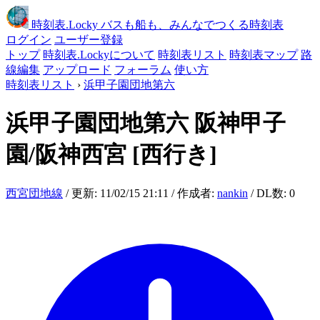
時刻表
.Locky
バスも船も、みんなでつくる時刻表
ログイン
ユーザー登録
トップ
時刻表.Lockyについて
時刻表リスト
時刻表マップ
路
線編集
アップロード
フォーラム
使い方
時刻表リスト
›
浜甲子園団地第六
浜甲子園団地第六
阪神甲子
園/阪神西宮
[西行き]
西宮団地線
/ 更新: 11/02/15 21:11 / 作成者:
nankin
/ DL数: 0