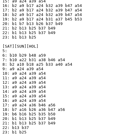
15: a9 a24 a39 a54

16: b2 a9 b17 a24 b32 a39 b47 a54

17: b2 a9 b17 a24 b32 a39 b47 a54

18: b2 a9 b17 a24 b32 a39 b47 a54

19: b2 a9 b17 a24 b31 a37 b45 b53

20: b1 b7 b13 b26 b37 b49

21: b2 b13 b25 b37 b49

22: b1 b13 b25 b37 b49

23: b1 b13 b25

[SAT][SUN][HOL]

5: 

6: b10 b29 b48 a59

7: b10 a22 b31 a38 b46 a54

8: b2 a10 b18 a25 b33 a40 a54

9: a9 a24 a39 a54

10: a9 a24 a39 a54

11: a9 a24 a39 a54

12: a9 a24 a39 a54

13: a9 a24 a39 a54

14: a9 a24 a39 a54

15: a9 a24 a39 a54

16: a9 a24 a39 a54

17: a9 a24 a36 b46 a56

18: b7 a16 b26 a36 b47 a56

19: b6 b16 b25 b35 b50

20: b1 b13 b25 b37 b49

21: b1 b13 b25 b37 b49

22: b13 b37

23: b1 b25
