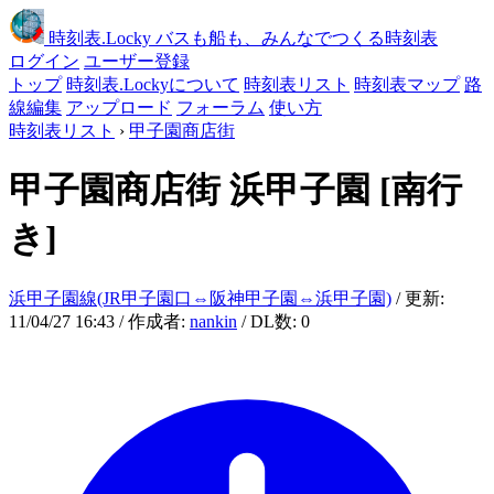
時刻表
.Locky
バスも船も、みんなでつくる時刻表
ログイン
ユーザー登録
トップ
時刻表.Lockyについて
時刻表リスト
時刻表マップ
路
線編集
アップロード
フォーラム
使い方
時刻表リスト
›
甲子園商店街
甲子園商店街
浜甲子園
[南行
き]
浜甲子園線(JR甲子園口⇔阪神甲子園⇔浜甲子園)
/ 更新:
11/04/27 16:43 / 作成者:
nankin
/ DL数: 0