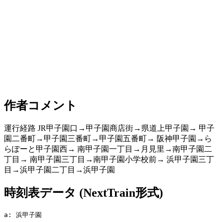
作者コメント
運行経路 JR甲子園口→甲子園商店街→県道上甲子園→ 甲子
園二番町→甲子園三番町→甲子園五番町→ 阪神甲子園→ら
らぽーと甲子園西→ 南甲子園一丁目→月見里→南甲子園二
丁目→ 南甲子園三丁目→南甲子園小学校前→ 浜甲子園三丁
目→浜甲子園二丁目→浜甲子園
時刻表データ (NextTrain形式)
a: 浜甲子園
