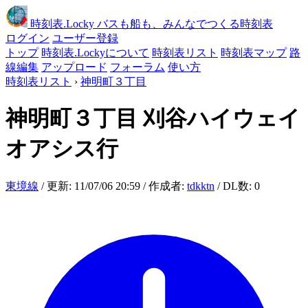
時刻表
.Locky
バスも船も、みんなでつくる時刻表
ログイン
ユーザー登録
トップ
時刻表.Lockyについて
時刻表リスト
時刻表マップ
路
線編集
アップロード
フォーラム
使い方
時刻表リスト
›
神明町３丁目
神明町３丁目
刈谷ハイウェイ
オアシス行
東境線
/ 更新: 11/07/06 20:59 / 作成者:
tdkktn
/ DL数: 0