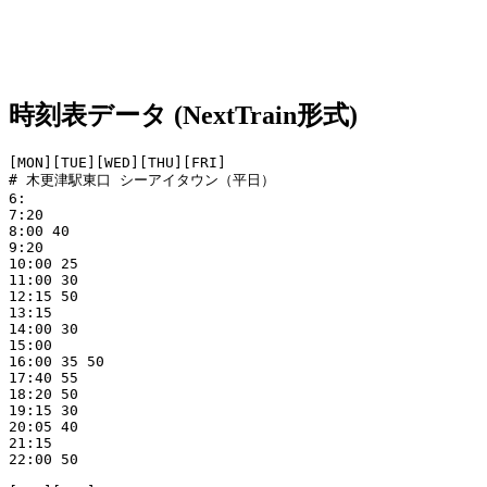
時刻表データ (NextTrain形式)
[MON][TUE][WED][THU][FRI]

# 木更津駅東口 シーアイタウン（平日）

6:

7:20

8:00 40

9:20

10:00 25

11:00 30

12:15 50

13:15

14:00 30

15:00

16:00 35 50

17:40 55

18:20 50

19:15 30

20:05 40

21:15

22:00 50
