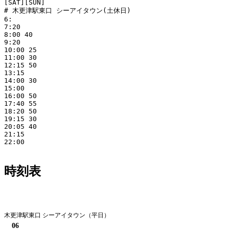
[SAT][SUN]

# 木更津駅東口 シーアイタウン(土休日)

6:

7:20

8:00 40

9:20

10:00 25

11:00 30

12:15 50

13:15

14:00 30

15:00

16:00 50

17:40 55

18:20 50

19:15 30

20:05 40

21:15

22:00

時刻表
平日
木更津駅東口 シーアイタウン（平日）
06