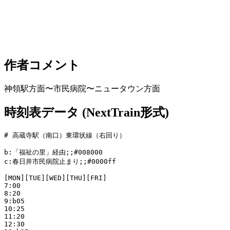
作者コメント
神領駅方面〜市民病院〜ニュータウン方面
時刻表データ (NextTrain形式)
# 高蔵寺駅（南口）東環状線（右回り）

b:「福祉の里」経由;;#008000

c:春日井市民病院止まり;;#0000ff

[MON][TUE][WED][THU][FRI]

7:00

8:20

9:b05

10:25

11:20

12:30
