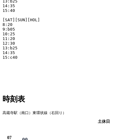
13:b25

14:35

15:40

[SAT][SUN][HOL]

8:20

9:b05

10:25

11:20

12:30

13:b25

14:35

15:c40

時刻表
高蔵寺駅（南口）東環状線（右回り）
平日
土休日
07
00