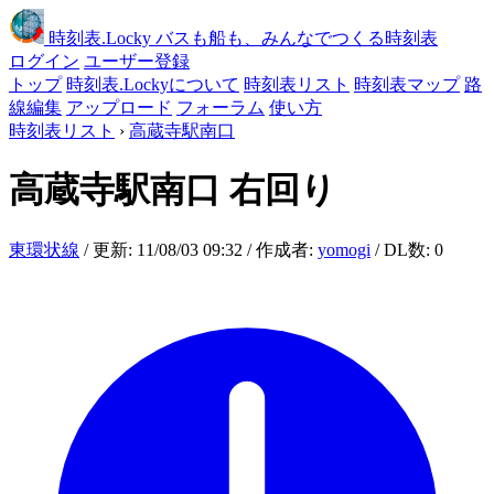
時刻表
.Locky
バスも船も、みんなでつくる時刻表
ログイン
ユーザー登録
トップ
時刻表.Lockyについて
時刻表リスト
時刻表マップ
路
線編集
アップロード
フォーラム
使い方
時刻表リスト
›
高蔵寺駅南口
高蔵寺駅南口
右回り
東環状線
/ 更新: 11/08/03 09:32 / 作成者:
yomogi
/ DL数: 0