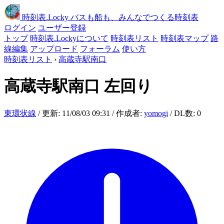
時刻表
.Locky
バスも船も、みんなでつくる時刻表
ログイン
ユーザー登録
トップ
時刻表.Lockyについて
時刻表リスト
時刻表マップ
路
線編集
アップロード
フォーラム
使い方
時刻表リスト
›
高蔵寺駅南口
高蔵寺駅南口
左回り
東環状線
/ 更新: 11/08/03 09:31 / 作成者:
yomogi
/ DL数: 0