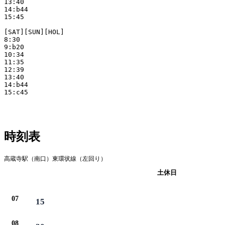
13:40

14:b44

15:45

[SAT][SUN][HOL]

8:30

9:b20

10:34

11:35

12:39

13:40

14:b44

15:c45

時刻表
高蔵寺駅（南口）東環状線（左回り）
平日
土休日
07
15
08