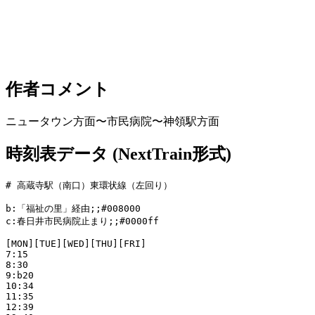
作者コメント
ニュータウン方面〜市民病院〜神領駅方面
時刻表データ (NextTrain形式)
# 高蔵寺駅（南口）東環状線（左回り）

b:「福祉の里」経由;;#008000

c:春日井市民病院止まり;;#0000ff

[MON][TUE][WED][THU][FRI]

7:15

8:30

9:b20

10:34

11:35

12:39
