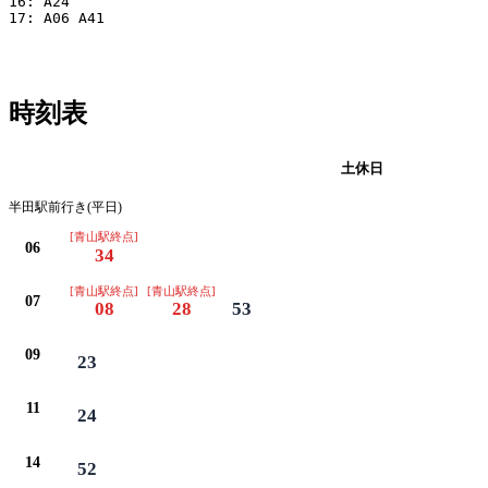
16: A24

17: A06 A41

時刻表
平日
土休日
半田駅前行き(平日)
[青山駅終点]
06
34
[青山駅終点]
[青山駅終点]
07
08
28
53
09
23
11
24
14
52