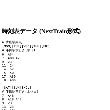
時刻表データ (NextTrain形式)
A:青山駅終点

[MON][TUE][WED][THU][FRI]

# 半田駅前行き(平日)

6: A34

7: A08 A28 53

9: 23

11: 24

14: 52

15: 50

17: A39

18: A06

[SAT][SUN][HOL]

# 半田駅前行き(土休日)

7: A48

8: A18 A48

9: 23

13: 23
