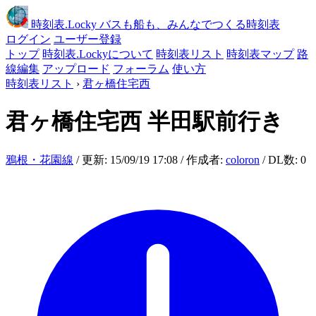
時刻表
.Locky
バスも船も、みんなでつくる時刻表
ログイン
ユーザー登録
トップ
時刻表.Lockyについて
時刻表リスト
時刻表マップ
路
線編集
アップロード
フォーラム
使い方
時刻表リスト
›
君ヶ橋住宅西
君ヶ橋住宅西
半田駅前行き
鴉根・花園線
/ 更新: 15/09/19 17:08 / 作成者:
coloron
/ DL数: 0