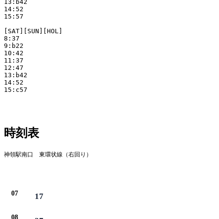
13:b42

14:52

15:57

[SAT][SUN][HOL]

8:37

9:b22

10:42

11:37

12:47

13:b42

14:52

15:c57

時刻表
神領駅南口 東環状線（右回り）
平日
07
17
08