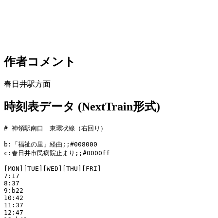
作者コメント
春日井駅方面
時刻表データ (NextTrain形式)
# 神領駅南口　東環状線（右回り）

b:「福祉の里」経由;;#008000

c:春日井市民病院止まり;;#0000ff

[MON][TUE][WED][THU][FRI]

7:17

8:37

9:b22

10:42

11:37

12:47
