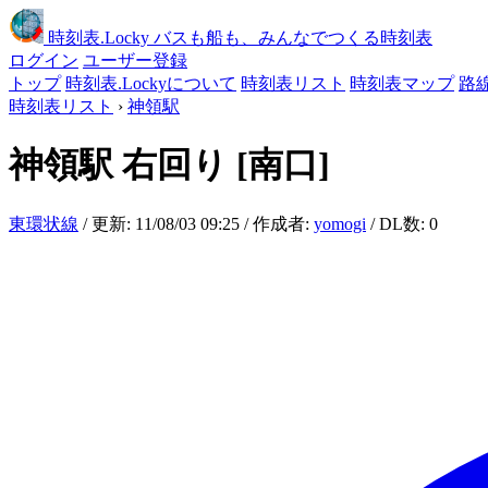
時刻表
.Locky
バスも船も、みんなでつくる時刻表
ログイン
ユーザー登録
トップ
時刻表.Lockyについて
時刻表リスト
時刻表マップ
路
時刻表リスト
›
神領駅
神領駅
右回り
[南口]
東環状線
/ 更新: 11/08/03 09:25 / 作成者:
yomogi
/ DL数: 0