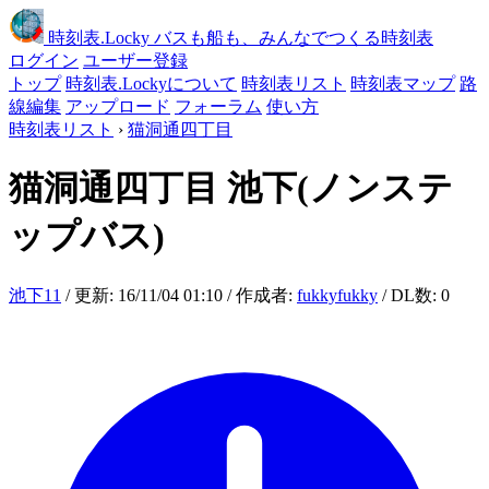
時刻表
.Locky
バスも船も、みんなでつくる時刻表
ログイン
ユーザー登録
トップ
時刻表.Lockyについて
時刻表リスト
時刻表マップ
路
線編集
アップロード
フォーラム
使い方
時刻表リスト
›
猫洞通四丁目
猫洞通四丁目
池下(ノンステ
ップバス)
池下11
/ 更新: 16/11/04 01:10 / 作成者:
fukkyfukky
/ DL数: 0