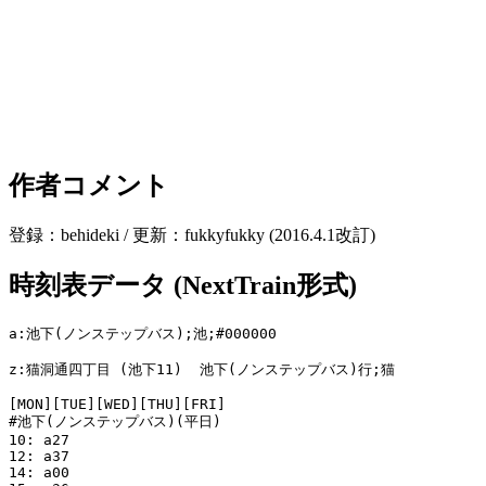
作者コメント
登録：behideki / 更新：fukkyfukky (2016.4.1改訂)
時刻表データ (NextTrain形式)
a:池下(ノンステップバス);池;#000000

z:猫洞通四丁目 (池下11)  池下(ノンステップバス)行;猫

[MON][TUE][WED][THU][FRI]

#池下(ノンステップバス)(平日)

10: a27

12: a37

14: a00
