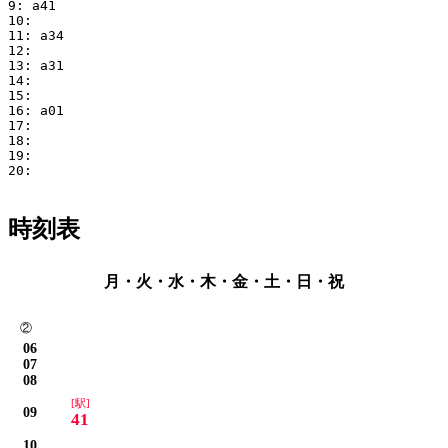
9: a41

10:

11: a34

12:

13: a31

14:

15:

16: a01

17:

18:

19:

20:

時刻表
月・火・水・木・金・土・日・祝
②
06
07
08
[駅]
09
41
10