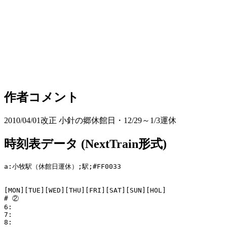
作者コメント
2010/04/01改正 小針の郷休館日・12/29～1/3運休
時刻表データ (NextTrain形式)
a:小牧駅（休館日運休）;駅;#FF0033

[MON][TUE][WED][THU][FRI][SAT][SUN][HOL]

# ②

6:

7:

8:
