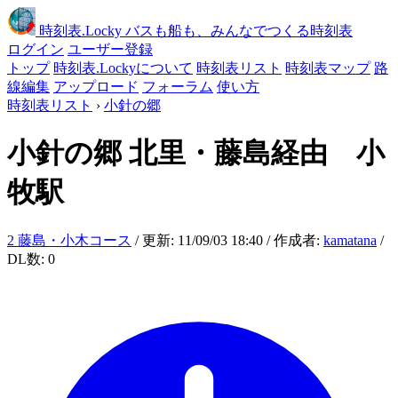
時刻表
.Locky
バスも船も、みんなでつくる時刻表
ログイン
ユーザー登録
トップ
時刻表.Lockyについて
時刻表リスト
時刻表マップ
路
線編集
アップロード
フォーラム
使い方
時刻表リスト
›
小針の郷
小針の郷
北里・藤島経由 小
牧駅
2 藤島・小木コース
/ 更新: 11/09/03 18:40 / 作成者:
kamatana
/
DL数: 0