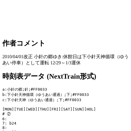
作者コメント
2010/04/01改正 小針の郷ゆき:休館日は下小針天神循環（ゆう
あい停車）として運転 12/29～1/3運休
時刻表データ (NextTrain形式)
a:小針の郷;針;#FF0033

b:下小針天神循環（ゆうあい通過）;下;#FF0033

c:下小針天神（ゆうあい通過）;下;#FF0033

[MON][TUE][WED][THU][FRI][SAT][SUN][HOL]

# ②

6: 

7: b24

8:
