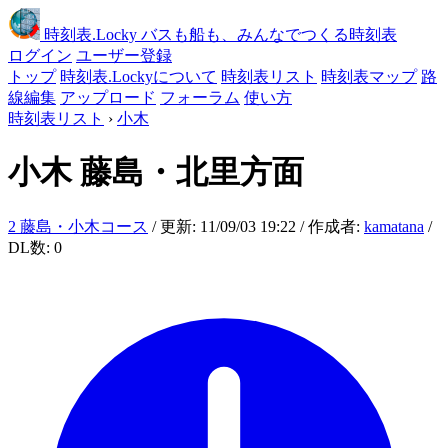
時刻表
.Locky
バスも船も、みんなでつくる時刻表
ログイン
ユーザー登録
トップ
時刻表.Lockyについて
時刻表リスト
時刻表マップ
路
線編集
アップロード
フォーラム
使い方
時刻表リスト
›
小木
小木
藤島・北里方面
2 藤島・小木コース
/ 更新: 11/09/03 19:22 / 作成者:
kamatana
/
DL数: 0