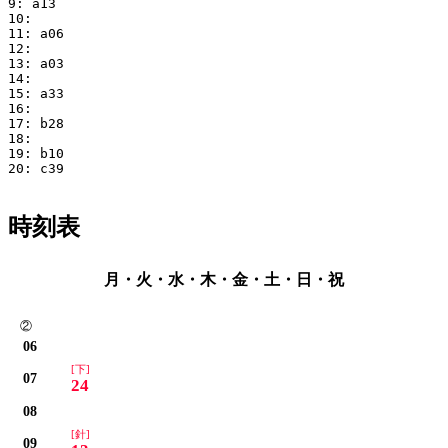
9: a13

10:

11: a06

12:

13: a03

14: 

15: a33

16: 

17: b28

18:

19: b10

20: c39

時刻表
月・火・水・木・金・土・日・祝
②
06
[下]
07
24
08
[針]
09