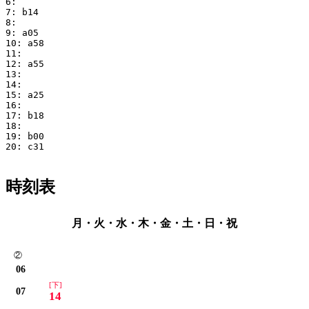
6: 

7: b14

8:

9: a05

10: a58

11:

12: a55

13:

14:

15: a25

16: 

17: b18

18:

19: b00

20: c31

時刻表
月・火・水・木・金・土・日・祝
②
06
[下]
07
14