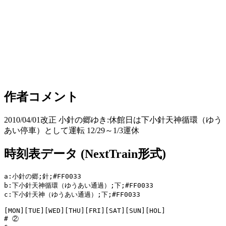
作者コメント
2010/04/01改正 小針の郷ゆき:休館日は下小針天神循環（ゆう
あい停車）として運転 12/29～1/3運休
時刻表データ (NextTrain形式)
a:小針の郷;針;#FF0033

b:下小針天神循環（ゆうあい通過）;下;#FF0033

c:下小針天神（ゆうあい通過）;下;#FF0033

[MON][TUE][WED][THU][FRI][SAT][SUN][HOL]

# ②
