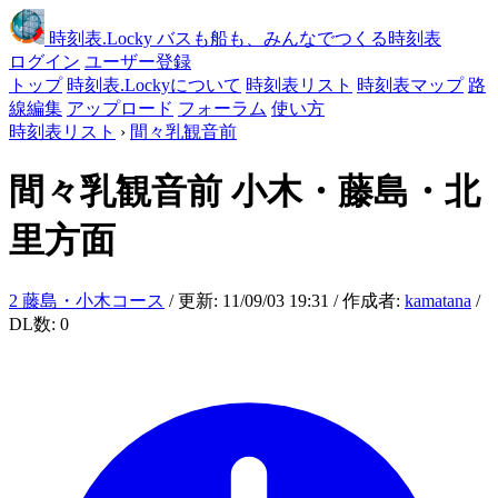
時刻表
.Locky
バスも船も、みんなでつくる時刻表
ログイン
ユーザー登録
トップ
時刻表.Lockyについて
時刻表リスト
時刻表マップ
路
線編集
アップロード
フォーラム
使い方
時刻表リスト
›
間々乳観音前
間々乳観音前
小木・藤島・北
里方面
2 藤島・小木コース
/ 更新: 11/09/03 19:31 / 作成者:
kamatana
/
DL数: 0